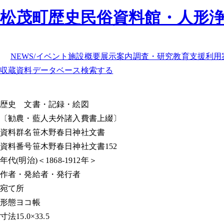
松茂町歴史民俗資料館・人形
NEWS/イベント
施設概要
展示案内
調査・研究
教育支援
利用
収蔵資料データベース
検索する
歴史
文書・記録・絵図
〔勧農・藍人夫外諸入費書上綴〕
資料群名
笹木野春日神社文書
資料番号
笹木野春日神社文書152
年代
(明治)＜1868-1912年＞
作者・発給者・発行者
宛て所
形態
ヨコ帳
寸法
15.0×33.5