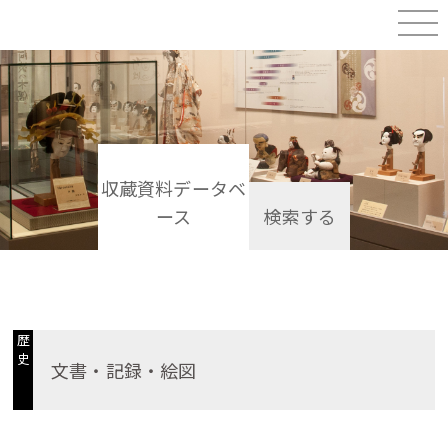
収蔵資料データベ
ース
検索する
歴
史
文書・記録・絵図