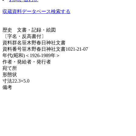
収蔵資料データベース
検索する
歴史
文書・記録・絵図
〔字名・反高書付〕
資料群名
笹木野春日神社文書
資料番号
笹木野春日神社文書1021-21-07
年代
(昭和)＜1926-1989年＞
作者・発給者・発行者
宛て所
形態
状
寸法
22.3×5.0
備考