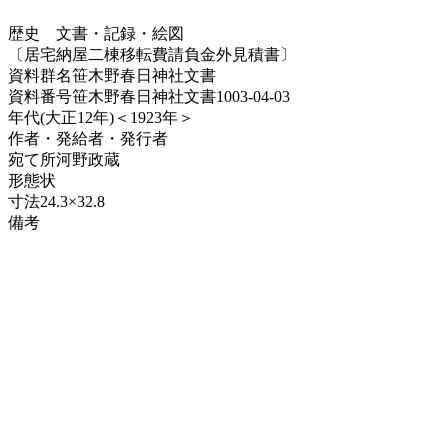
歴史
文書・記録・絵図
〔居宅納屋二棟移転費請負金外見積書〕
資料群名
笹木野春日神社文書
資料番号
笹木野春日神社文書1003-04-03
年代
(大正12年)＜1923年＞
作者・発給者・発行者
宛て所
河野政蔵
形態
状
寸法
24.3×32.8
備考