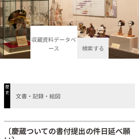
収蔵資料データベ
ース
検索する
歴
史
文書・記録・絵図
〔慶蔵ついての書付提出の件日延べ願