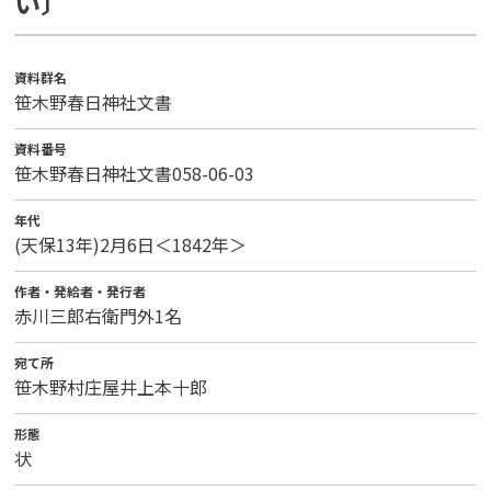
い〕
資料群名
笹木野春日神社文書
資料番号
笹木野春日神社文書058-06-03
年代
(天保13年)2月6日＜1842年＞
作者・発給者・発行者
赤川三郎右衛門外1名
宛て所
笹木野村庄屋井上本十郎
形態
状