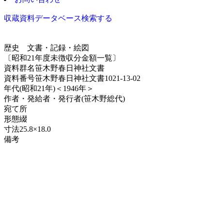
収蔵資料データベース
検索する
歴史
文書・記録・絵図
〔昭和21年度未徴収分金額一覧〕
資料群名
笹木野春日神社文書
資料番号
笹木野春日神社文書1021-13-02
年代
(昭和21年)＜1946年＞
作者・発給者・発行者
(笹木野総代)
宛て所
形態
綴
寸法
25.8×18.0
備考