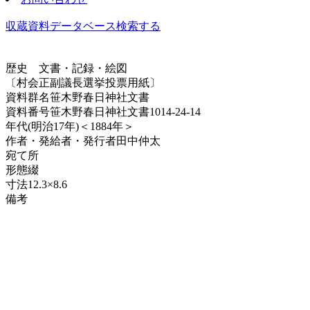
収蔵資料データベース
検索する
歴史
文書・記録・絵図
〔村会正副議長選挙投票用紙〕
資料群名
笹木野春日神社文書
資料番号
笹木野春日神社文書1014-24-14
年代
(明治17年)＜1884年＞
作者・発給者・発行者
田中仲太
宛て所
形態
綴
寸法
12.3×8.6
備考