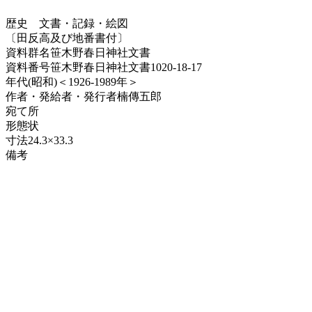
歴史
文書・記録・絵図
〔田反高及び地番書付〕
資料群名
笹木野春日神社文書
資料番号
笹木野春日神社文書1020-18-17
年代
(昭和)＜1926-1989年＞
作者・発給者・発行者
楠傳五郎
宛て所
形態
状
寸法
24.3×33.3
備考