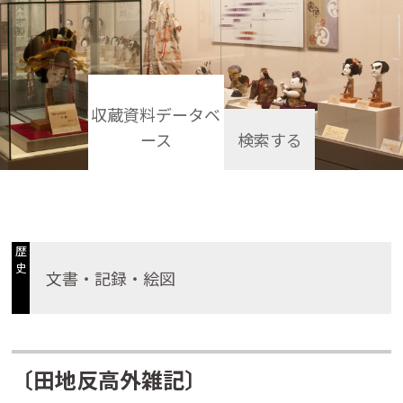
収蔵資料データベ
ース
検索する
歴
史
文書・記録・絵図
〔田地反高外雑記〕