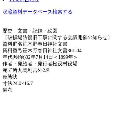
収蔵資料データベース
検索する
歴史
文書・記録・絵図
〔破損堤防復旧工事に関する会議開催の知らせ〕
資料群名
笹木野春日神社文書
資料番号
笹木野春日神社文書361-04
年代
(明治)32年7月14日＜1899年＞
作者・発給者・発行者
松茂村役場
宛て所
丸岡利吉外2名
形態
状
寸法
24.0×16.7
備考