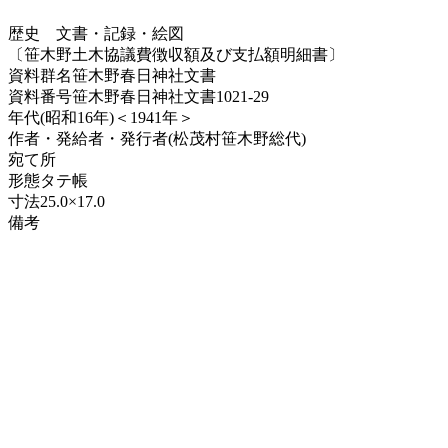
歴史
文書・記録・絵図
〔笹木野土木協議費徴収額及び支払額明細書〕
資料群名
笹木野春日神社文書
資料番号
笹木野春日神社文書1021-29
年代
(昭和16年)＜1941年＞
作者・発給者・発行者
(松茂村笹木野総代)
宛て所
形態
タテ帳
寸法
25.0×17.0
備考