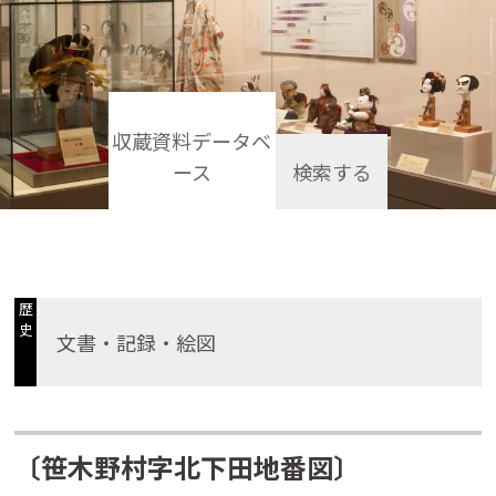
収蔵資料データベ
ース
検索する
歴
史
文書・記録・絵図
〔笹木野村字北下田地番図〕