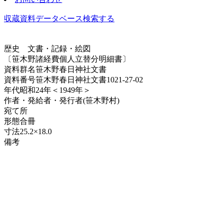
収蔵資料データベース
検索する
歴史
文書・記録・絵図
〔笹木野諸経費個人立替分明細書〕
資料群名
笹木野春日神社文書
資料番号
笹木野春日神社文書1021-27-02
年代
昭和24年＜1949年＞
作者・発給者・発行者
(笹木野村)
宛て所
形態
合冊
寸法
25.2×18.0
備考