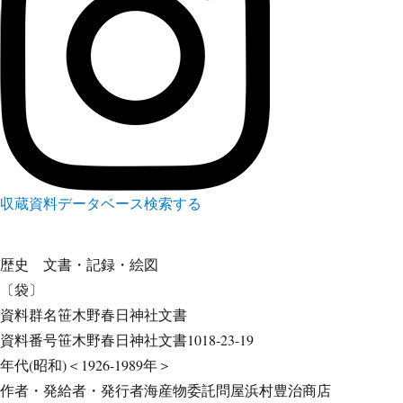
収蔵資料データベース
検索する
歴史
文書・記録・絵図
〔袋〕
資料群名
笹木野春日神社文書
資料番号
笹木野春日神社文書1018-23-19
年代
(昭和)＜1926-1989年＞
作者・発給者・発行者
海産物委託問屋浜村豊治商店