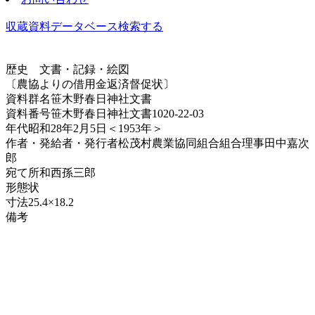
収蔵資料データベース
検索する
歴史
文書・記録・絵図
〔農協よりの借用金返済督促状〕
資料群名
笹木野春日神社文書
資料番号
笹木野春日神社文書1020-22-03
年代
昭和28年2月5日＜1953年＞
作者・発給者・発行者
松茂村農業協同組合組合理事田中嘉次
郎
宛て所
和西孫三郎
形態
状
寸法
25.4×18.2
備考