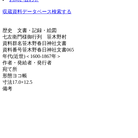
収蔵資料データベース
検索する
歴史
文書・記録・絵図
七左衛門様御行列 笹木野村
資料群名
笹木野春日神社文書
資料番号
笹木野春日神社文書065
年代
(近世)＜1600-1867年＞
作者・発給者・発行者
宛て所
形態
ヨコ帳
寸法
17.0×12.5
備考