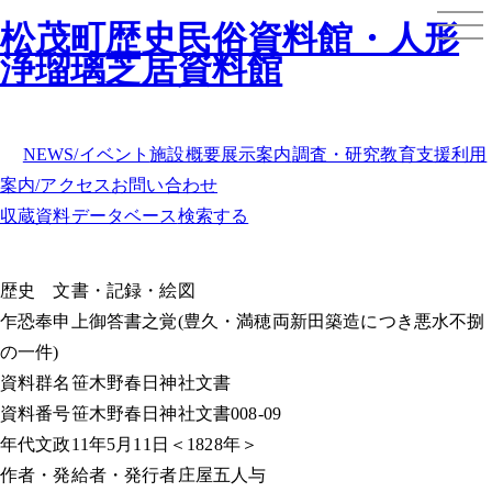
松茂町歴史民俗資料館・人形
浄瑠璃芝居資料館
NEWS/イベント
施設概要
展示案内
調査・研究
教育支援
利用
案内/アクセス
お問い合わせ
収蔵資料データベース
検索する
歴史
文書・記録・絵図
乍恐奉申上御答書之覚(豊久・満穂両新田築造につき悪水不捌
の一件)
資料群名
笹木野春日神社文書
資料番号
笹木野春日神社文書008-09
年代
文政11年5月11日＜1828年＞
作者・発給者・発行者
庄屋五人与