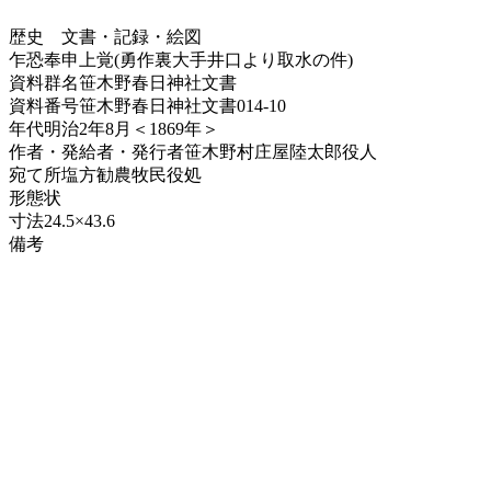
歴史
文書・記録・絵図
乍恐奉申上覚(勇作裏大手井口より取水の件)
資料群名
笹木野春日神社文書
資料番号
笹木野春日神社文書014-10
年代
明治2年8月＜1869年＞
作者・発給者・発行者
笹木野村庄屋陸太郎役人
宛て所
塩方勧農牧民役処
形態
状
寸法
24.5×43.6
備考