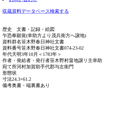
収蔵資料データベース
検索する
歴史
文書・記録・絵図
乍恐奉願覚(幸助方より茂兵衛方へ譲地)
資料群名
笹木野春日神社文書
資料番号
笹木野春日神社文書074-23-02
年代
天明3年10月＜1783年＞
作者・発給者・発行者
笹木野村畠地譲リ主幸助
宛て所
河村加賀助手代郡与左衛門
形態
状
寸法
24.3×61.2
備考
奥書・端裏書あり