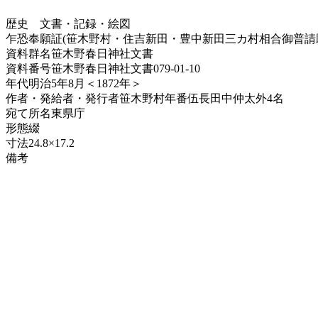
歴史
文書・記録・絵図
乍恐奉願証(笹木野村・住吉新田・豊中新田三カ村相合御普請
資料群名
笹木野春日神社文書
資料番号
笹木野春日神社文書079-01-10
年代
明治5年8月＜1872年＞
作者・発給者・発行者
笹木野村年番伍長田中仲太外4名
宛て所
名東県庁
形態
綴
寸法
24.8×17.2
備考