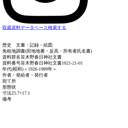
収蔵資料データベース
検索する
歴史
文書・記録・絵図
免租地調書(田地地番・反高・所有者氏名書)
資料群名
笹木野春日神社文書
資料番号
笹木野春日神社文書1021-21-01
年代
(昭和)＜1926-1989年＞
作者・発給者・発行者
宛て所
形態
状
寸法
25.7×17.1
備考