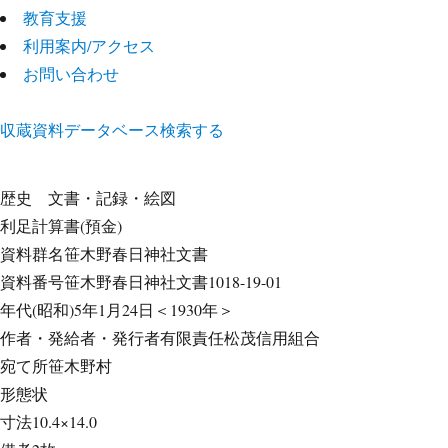
教育支援
利用案内/アクセス
お問い合わせ
収蔵資料データベース
検索する
歴史
文書・記録・絵図
利足計算書(預金)
資料群名
笹木野春日神社文書
資料番号
笹木野春日神社文書1018-19-01
年代
(昭和)5年1月24日＜1930年＞
作者・発給者・発行者
有限責任松茂信用組合
宛て所
笹木野村
形態
状
寸法
10.4×14.0