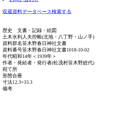
収蔵資料データベース
検索する
歴史
文書・記録・絵図
土木水利人夫控帳(北地・八丁野・山ノ手)
資料群名
笹木野春日神社文書
資料番号
笹木野春日神社文書1018-10-02
年代
昭和14年＜1939年＞
作者・発給者・発行者
(松茂村笹木野総代)
宛て所
形態
合冊
寸法
12.3×33.3
備考