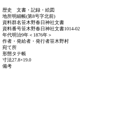
歴史
文書・記録・絵図
地所明細帳(第8号字北前)
資料群名
笹木野春日神社文書
資料番号
笹木野春日神社文書1014-02
年代
明治9年＜1876年＞
作者・発給者・発行者
笹木野村
宛て所
形態
タテ帳
寸法
27.8×19.0
備考