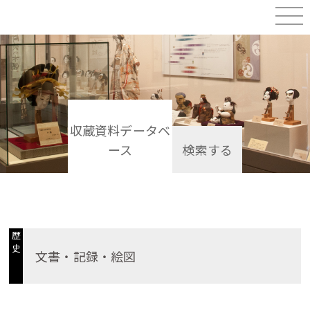
収蔵資料データベ
ース
検索する
歴
史
文書・記録・絵図