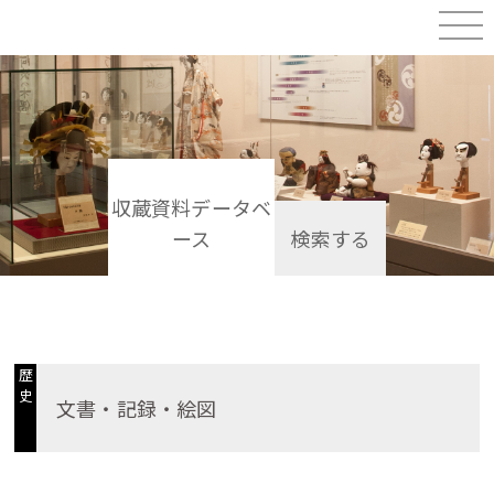
収蔵資料データベ
ース
検索する
歴
史
文書・記録・絵図