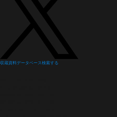
収蔵資料データベース
検索する
歴史
文書・記録・絵図
客年本県布達号数正誤(告知)
資料群名
笹木野春日神社文書
資料番号
笹木野春日神社文書1014-20-06
年代
明治16年1月10日＜1883年＞
作者・発給者・発行者
徳島県庶務課