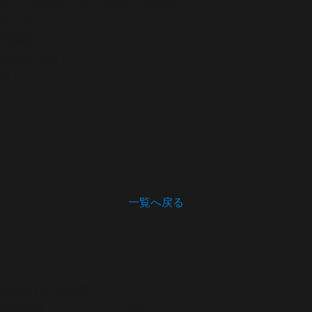
宛て所
形態
状
寸法
20.0×13.6
備考
一覧へ戻る
開館時間・休館日
開館時間 9:00～17:00（木曜は21:00まで）