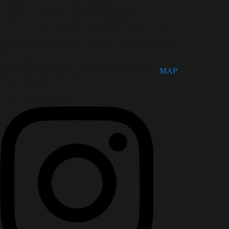
休館日 月曜日（祝日の場合は翌日）
第３火曜日、年末年始（12/28～1/4）
松茂町歴史民俗資料館・人形浄瑠璃芝居資料館
〒771-0220
徳島県板野郡松茂町広島字四番越11番地1
MAP
TEL：088-699-5995
FAX：088-699-5767