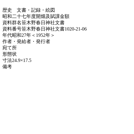
歴史
文書・記録・絵図
昭和二十七年度開畑及賦課金額
資料群名
笹木野春日神社文書
資料番号
笹木野春日神社文書1020-21-06
年代
昭和27年＜1952年＞
作者・発給者・発行者
宛て所
形態
状
寸法
24.9×17.5
備考