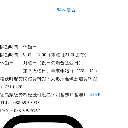
一覧へ戻る
開館時間・休館日
開館時間 9:00～17:00（木曜は21:00まで）
休館日 月曜日（祝日の場合は翌日）
第３火曜日、年末年始（12/28～1/4）
松茂町歴史民俗資料館・人形浄瑠璃芝居資料館
〒771-0220
徳島県板野郡松茂町広島字四番越11番地1
MAP
TEL：088-699-5995
FAX：088-699-5767