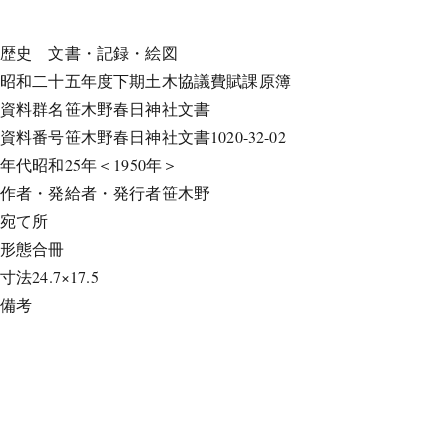
歴史
文書・記録・絵図
昭和二十五年度下期土木協議費賦課原簿
資料群名
笹木野春日神社文書
資料番号
笹木野春日神社文書1020-32-02
年代
昭和25年＜1950年＞
作者・発給者・発行者
笹木野
宛て所
形態
合冊
寸法
24.7×17.5
備考