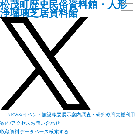
松茂町歴史民俗資料館・人形
浄瑠璃芝居資料館
NEWS/イベント
施設概要
展示案内
調査・研究
教育支援
利用
案内/アクセス
お問い合わせ
収蔵資料データベース
検索する