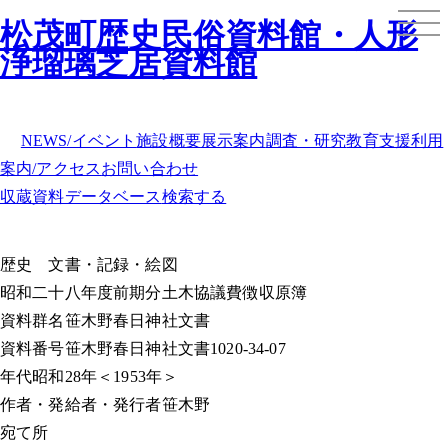
松茂町歴史民俗資料館・人形
浄瑠璃芝居資料館
NEWS/イベント
施設概要
展示案内
調査・研究
教育支援
利用
案内/アクセス
お問い合わせ
収蔵資料データベース
検索する
歴史
文書・記録・絵図
昭和二十八年度前期分土木協議費徴収原簿
資料群名
笹木野春日神社文書
資料番号
笹木野春日神社文書1020-34-07
年代
昭和28年＜1953年＞
作者・発給者・発行者
笹木野
宛て所