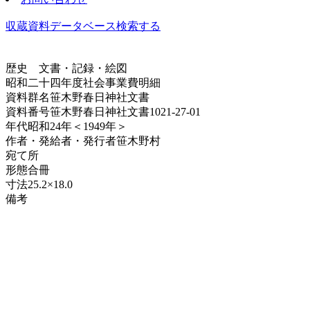
収蔵資料データベース
検索する
歴史
文書・記録・絵図
昭和二十四年度社会事業費明細
資料群名
笹木野春日神社文書
資料番号
笹木野春日神社文書1021-27-01
年代
昭和24年＜1949年＞
作者・発給者・発行者
笹木野村
宛て所
形態
合冊
寸法
25.2×18.0
備考