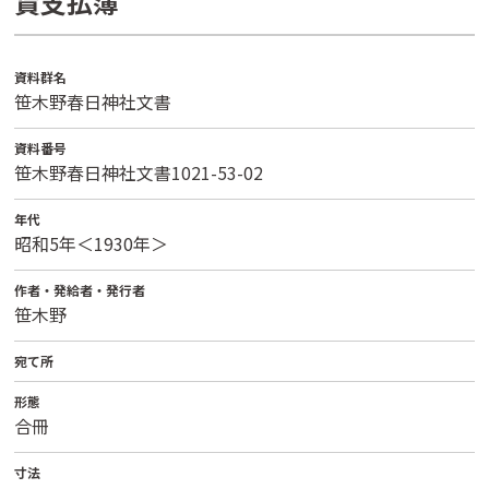
賃支払簿
資料群名
笹木野春日神社文書
資料番号
笹木野春日神社文書1021-53-02
年代
昭和5年＜1930年＞
作者・発給者・発行者
笹木野
宛て所
形態
合冊
寸法