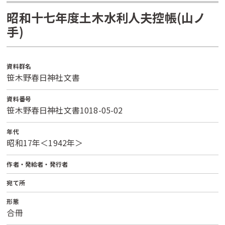
昭和十七年度土木水利人夫控帳(山ノ
手)
資料群名
笹木野春日神社文書
資料番号
笹木野春日神社文書1018-05-02
年代
昭和17年＜1942年＞
作者・発給者・発行者
宛て所
形態
合冊