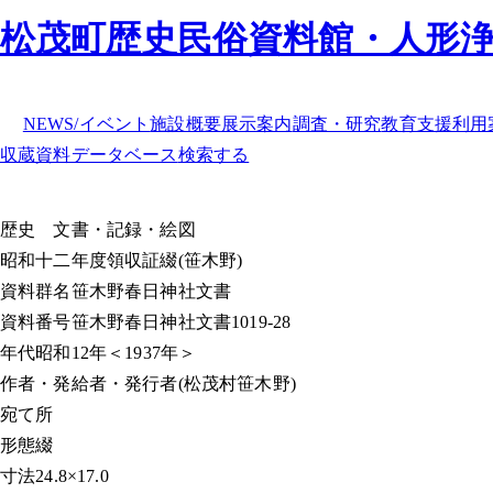
松茂町歴史民俗資料館・人形
NEWS/イベント
施設概要
展示案内
調査・研究
教育支援
利用
収蔵資料データベース
検索する
歴史
文書・記録・絵図
昭和十二年度領収証綴(笹木野)
資料群名
笹木野春日神社文書
資料番号
笹木野春日神社文書1019-28
年代
昭和12年＜1937年＞
作者・発給者・発行者
(松茂村笹木野)
宛て所
形態
綴
寸法
24.8×17.0