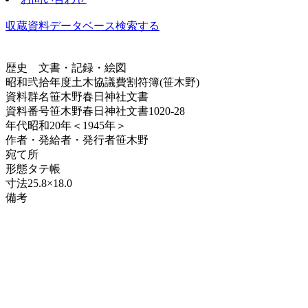
収蔵資料データベース
検索する
歴史
文書・記録・絵図
昭和弐拾年度土木協議費割符簿(笹木野)
資料群名
笹木野春日神社文書
資料番号
笹木野春日神社文書1020-28
年代
昭和20年＜1945年＞
作者・発給者・発行者
笹木野
宛て所
形態
タテ帳
寸法
25.8×18.0
備考