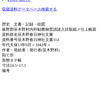
収蔵資料データベース
検索する
歴史
文書・記録・絵図
板野郡笹木野村内外勧農御普請諸入目取縮メ仕上帳面
資料群名
笹木野春日神社文書
資料番号
笹木野春日神社文書314
年代
天保13年9月＜1842年＞
作者・発給者・発行者
(笹木野村)
宛て所
形態
タテ帳
寸法
24.5×17.3
備考