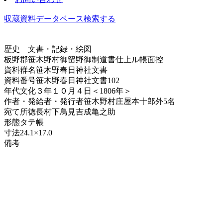
収蔵資料データベース
検索する
歴史
文書・記録・絵図
板野郡笹木野村御留野御制道書仕上ル帳面控
資料群名
笹木野春日神社文書
資料番号
笹木野春日神社文書102
年代
文化３年１０月４日＜1806年＞
作者・発給者・発行者
笹木野村庄屋本十郎外5名
宛て所
徳長村下鳥見吉成亀之助
形態
タテ帳
寸法
24.1×17.0
備考