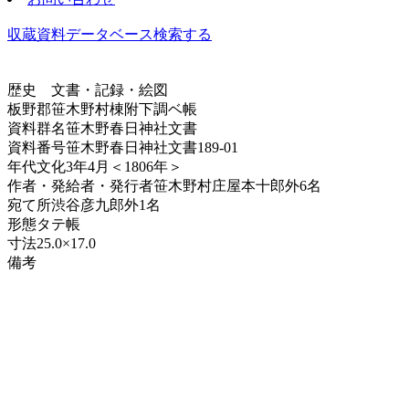
収蔵資料データベース
検索する
歴史
文書・記録・絵図
板野郡笹木野村棟附下調ベ帳
資料群名
笹木野春日神社文書
資料番号
笹木野春日神社文書189-01
年代
文化3年4月＜1806年＞
作者・発給者・発行者
笹木野村庄屋本十郎外6名
宛て所
渋谷彦九郎外1名
形態
タテ帳
寸法
25.0×17.0
備考