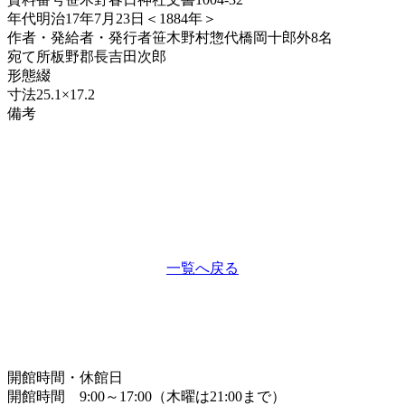
年代
明治17年7月23日＜1884年＞
作者・発給者・発行者
笹木野村惣代橋岡十郎外8名
宛て所
板野郡長吉田次郎
形態
綴
寸法
25.1×17.2
備考
一覧へ戻る
開館時間・休館日
開館時間 9:00～17:00（木曜は21:00まで）