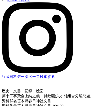
収蔵資料データベース
検索する
歴史
文書・記録・絵図
第十工事費金上納之義ニ付歎願(六ヶ村組合分離問題)
資料群名
笹木野春日神社文書
資料番号
笹木野春日神社文書1004-32