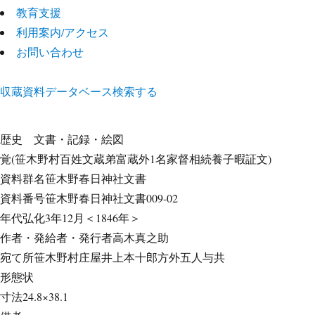
教育支援
利用案内/アクセス
お問い合わせ
収蔵資料データベース
検索する
歴史
文書・記録・絵図
覚(笹木野村百姓文蔵弟富蔵外1名家督相続養子暇証文)
資料群名
笹木野春日神社文書
資料番号
笹木野春日神社文書009-02
年代
弘化3年12月＜1846年＞
作者・発給者・発行者
高木真之助
宛て所
笹木野村庄屋井上本十郎方外五人与共
形態
状
寸法
24.8×38.1