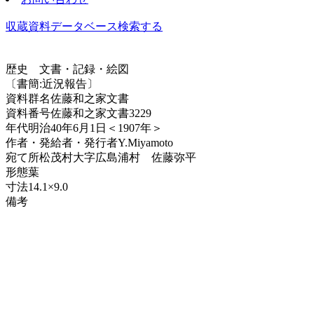
収蔵資料データベース
検索する
歴史
文書・記録・絵図
〔書簡:近況報告〕
資料群名
佐藤和之家文書
資料番号
佐藤和之家文書3229
年代
明治40年6月1日＜1907年＞
作者・発給者・発行者
Y.Miyamoto
宛て所
松茂村大字広島浦村 佐藤弥平
形態
葉
寸法
14.1×9.0
備考