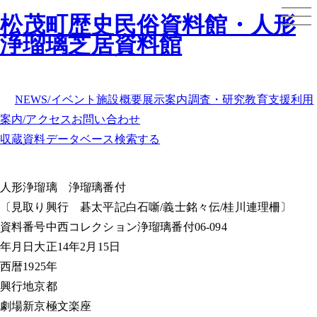
松茂町歴史民俗資料館・人形
浄瑠璃芝居資料館
NEWS/イベント
施設概要
展示案内
調査・研究
教育支援
利用
案内/アクセス
お問い合わせ
収蔵資料データベース
検索する
人形浄瑠璃
浄瑠璃番付
〔見取り興行 碁太平記白石噺/義士銘々伝/桂川連理柵〕
資料番号
中西コレクション浄瑠璃番付06-094
年月日
大正14年2月15日
西暦
1925年
興行地
京都
劇場
新京極文楽座