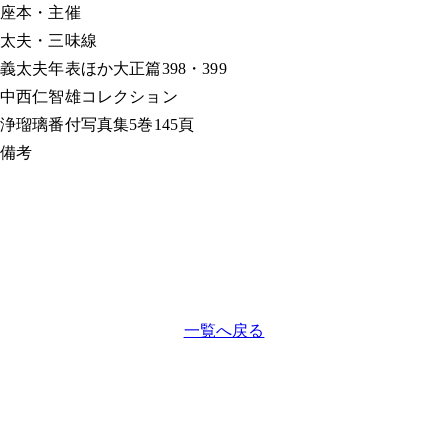
座本・主催
太夫・三味線
義太夫年表ほか
大正篇398・399
中西仁智雄コレクション
浄瑠璃番付写真集
5巻145頁
備考
一覧へ戻る