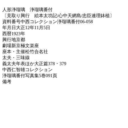
人形浄瑠璃
浄瑠璃番付
〔見取り興行 絵本太功記/心中天網島/忠臣連理鉢植〕
資料番号
中西コレクション浄瑠璃番付06-058
年月日
大正12年11月5日
西暦
1923年
興行地
京都
劇場
新京極文楽座
座本・主催
松竹合名社
太夫・三味線
義太夫年表ほか
大正篇378・379
中西仁智雄コレクション
浄瑠璃番付写真集
5巻091頁
備考