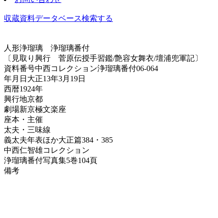
収蔵資料データベース
検索する
人形浄瑠璃
浄瑠璃番付
〔見取り興行 菅原伝授手習鑑/艶容女舞衣/壇浦兜軍記〕
資料番号
中西コレクション浄瑠璃番付06-064
年月日
大正13年3月19日
西暦
1924年
興行地
京都
劇場
新京極文楽座
座本・主催
太夫・三味線
義太夫年表ほか
大正篇384・385
中西仁智雄コレクション
浄瑠璃番付写真集
5巻104頁
備考