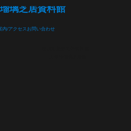
瑠璃芝居資料館
案内/アクセス
お問い合わせ
松茂町歴史民俗資料館
・人形浄瑠璃芝居館