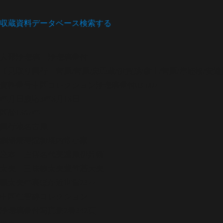
収蔵資料データベース
検索する
人形浄瑠璃
浄瑠璃番付
〔見取り興行 菅原/菅原/忠臣蔵/伊賀越/彦山/菅原/岸姫松/安達
資料番号
中西コレクション浄瑠璃番付03-007
年月日
慶応3年8月18日
西暦
1867年
興行地
名古屋
劇場
清寿院御境内常小家
座本・主催
名代美濃屋伊兵衛
太夫・三味線
太夫豊竹若大夫
義太夫年表ほか
近世篇2377
中西仁智雄コレクション
浄瑠璃番付写真集
2巻342頁