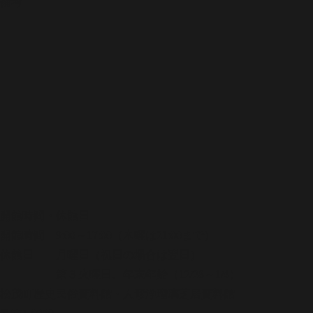
備考
開館時間・休館日
開館時間 9:00～17:00（木曜は21:00まで）
休館日 月曜日（祝日の場合は翌日）
第３火曜日、年末年始（12/28～1/4）
松茂町歴史民俗資料館・人形浄瑠璃芝居資料館
〒771-0220