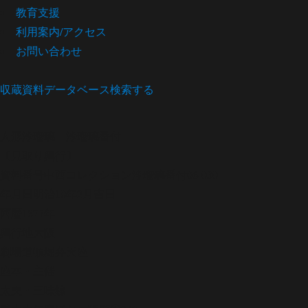
教育支援
利用案内/アクセス
お問い合わせ
収蔵資料データベース
検索する
人形浄瑠璃
浄瑠璃番付
〔見取り興行〕
資料番号
中西コレクション浄瑠璃番付06-030
年月日
明治10年2月吉日
西暦
1877年
興行地
大阪
劇場
道頓堀弁天座
座本・主催
太夫・三味線