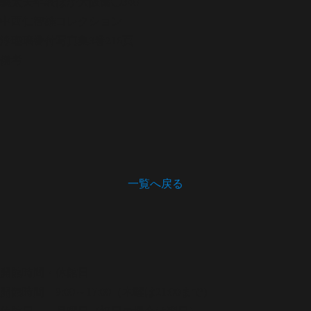
義太夫年表ほか
大阪篇①340
中西仁智雄コレクション
浄瑠璃番付写真集
3巻216頁
備考
一覧へ戻る
開館時間・休館日
開館時間 9:00～17:00（木曜は21:00まで）
休館日 月曜日（祝日の場合は翌日）