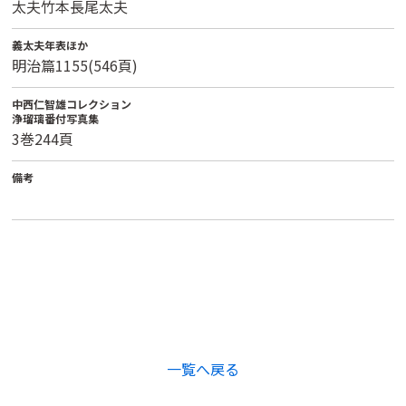
太夫竹本長尾太夫
義太夫年表ほか
明治篇1155(546頁)
中西仁智雄コレクション
浄瑠璃番付写真集
3巻244頁
備考
一覧へ戻る