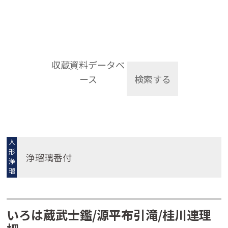
収蔵資料データベ
ース
検索する
人
形
浄瑠璃番付
浄
瑠
璃
いろは蔵武士鑑/源平布引滝/桂川連理