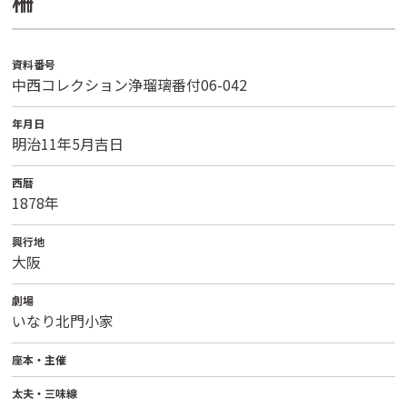
柵
資料番号
中西コレクション浄瑠璃番付06-042
年月日
明治11年5月吉日
西暦
1878年
興行地
大阪
劇場
いなり北門小家
座本・主催
太夫・三味線