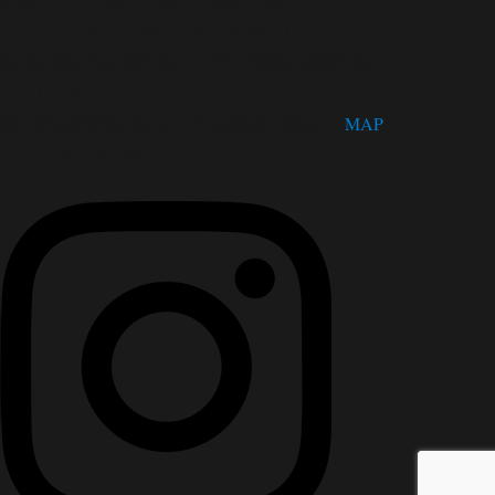
第３火曜日、年末年始（12/28～1/4）
松茂町歴史民俗資料館・人形浄瑠璃芝居資料館
〒771-0220
徳島県板野郡松茂町広島字四番越11番地1
MAP
TEL：088-699-5995
FAX：088-699-5767