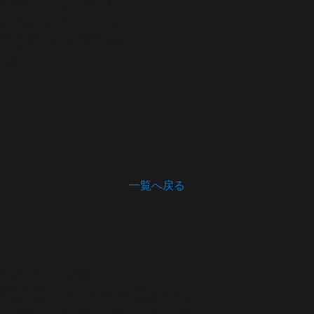
義太夫年表ほか
近世篇2299
中西仁智雄コレクション
浄瑠璃番付写真集
2巻311頁
備考
一覧へ戻る
開館時間・休館日
開館時間 9:00～17:00（木曜は21:00まで）
休館日 月曜日（祝日の場合は翌日）