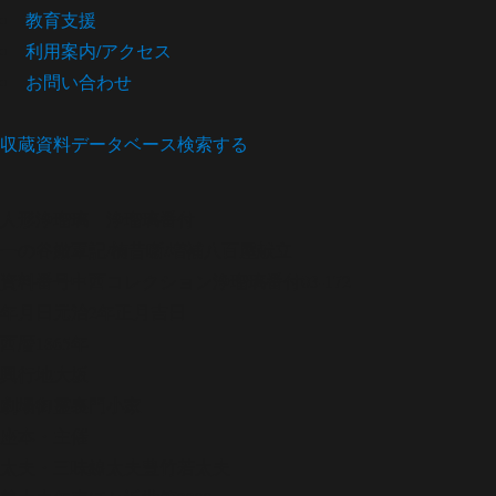
教育支援
利用案内/アクセス
お問い合わせ
収蔵資料データベース
検索する
人形浄瑠璃
浄瑠璃番付
一の谷嫩軍記/楠昔噺/増補八百屋献立
資料番号
中西コレクション浄瑠璃番付03-172
年月日
元治2年正月吉日
西暦
1865年
興行地
大坂
劇場
御霊裏門小家
座本・主催
太夫・三味線
太夫豊竹若太夫