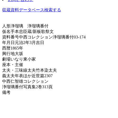
収蔵資料データベース
検索する
人形浄瑠璃
浄瑠璃番付
仮名手本忠臣蔵/新板歌祭文
資料番号
中西コレクション浄瑠璃番付03-174
年月日
元治2年3月吉日
西暦
1865年
興行地
大坂
劇場
いなり東小家
座本・主催
太夫・三味線
太夫竹本染太夫
義太夫年表ほか
近世篇2307
中西仁智雄コレクション
浄瑠璃番付写真集
2巻313頁
備考