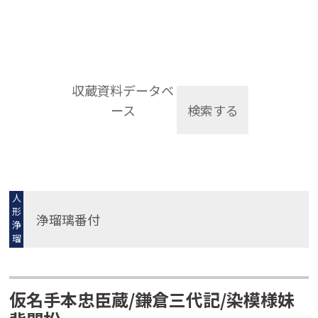
収蔵資料データベ
ース
検索する
人
形
浄瑠璃番付
浄
瑠
璃
仮名手本忠臣蔵/鎌倉三代記/染模様妹