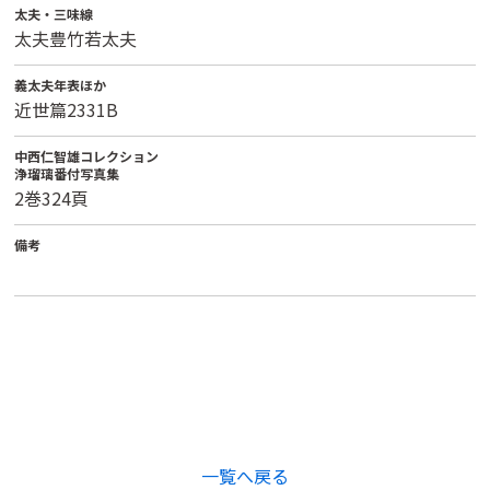
太夫・三味線
太夫豊竹若太夫
義太夫年表ほか
近世篇2331B
中西仁智雄コレクション
浄瑠璃番付写真集
2巻324頁
備考
一覧へ戻る