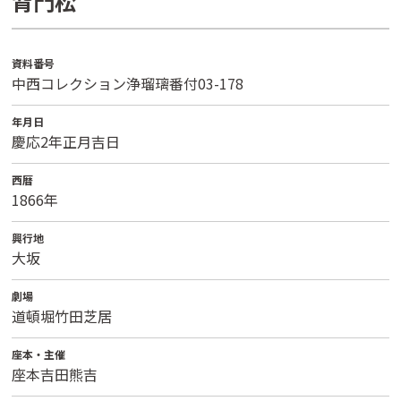
背門松
資料番号
中西コレクション浄瑠璃番付03-178
年月日
慶応2年正月吉日
西暦
1866年
興行地
大坂
劇場
道頓堀竹田芝居
座本・主催
座本吉田熊吉